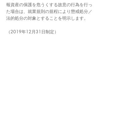
報資産の保護を危うくする故意の行為を行っ
た場合は、就業規則の規程により懲戒処分／
法的処分の対象とすることを明示します。
（2019年12月31日制定）
〒105-0012 東京都港区芝大門2-5-5
​住友芝大門ビル5階
TEL
03-6661-6623
FAX
03-6661-6653
お問い合わせ